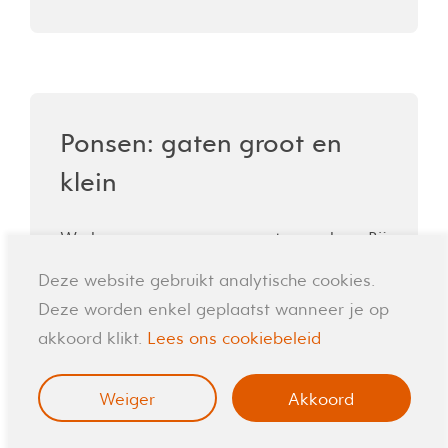
Ponsen: gaten groot en
klein
We kunnen graveren en gaten maken. Bij
het ponsen gebruiken we zware krachten
Deze website gebruikt analytische cookies.
om gaten of schuine zijden in het
Deze worden enkel geplaatst wanneer je op
aluminium te maken. Deze gaten kunnen
akkoord klikt.
Lees ons cookiebeleid
groot of klein zijn.
Weiger
Akkoord