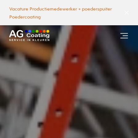
Vacature Productiemedewerker + poederspuiter
Poedercoating
Poederlakken
Knippen, plooien, ponsen, laseren en lassen
Advies